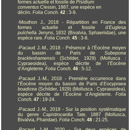
formes actuelle et fossile de
Pisidium
conventus
Clessin, 1887, une espèce en
déclin.
Folia Conch.
42
: 3-9.
-Mouthon J., 2018 - Répartition en France des
formes actuelle et fossile d
'Euglesa
pulchella
Jenyns, 1832 (Bivalvia, Sphaeriidae), une
espèce rare.
Folia Conch.
45
: 3-8.
-Pacaud J.-M., 2018 - Présence à l’Éocène moyen
du bassin de Paris de
Subepona
brackleshamensis
(Schilder, 1929) (Mollusca :
Cypraeoidea), espèce décrite de l’Éocène
d’Angleterre.
Folia Conch.
46
: 5-12.
-Pacaud J.-M., 2018 - Première occurrence dans
l’Éocène moyen du bassin de Paris d’
Eocypraea
boadicea
(Schilder, 1929) (Mollusca : Cypraeoidea),
espèce décrite de l’Éocène d’Angleterre.
Folia
Conch.
47
: 19-24.
-Pacaud J.-M., 2019 - Sur la position systématique
du genre
Capistrocardia
Tate, 1887 (Mollusca,
Bivalvia, Pharidae).
Folia Conch.
48
: 21-25.
-Pacaud J.-M., 2020 - Sur deux espèces de