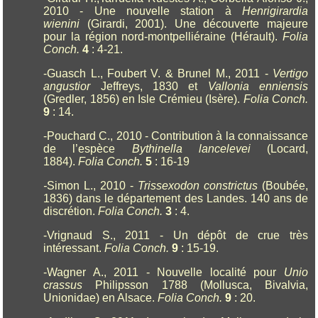
2010 - Une nouvelle station à
Henrigirardia
wienini
(Girardi, 2001). Une découverte majeure
pour la région nord-montpelliéraine (Hérault).
Folia
Conch.
4
: 4-21.
-Guasch L., Foubert V. & Brunel M., 2011 -
Vertigo
angustior
Jeffreys, 1830 et
Vallonia enniensis
(Gredler, 1856) en Isle Crémieu (Isère).
Folia Conch.
9
: 14.
-Pouchard C., 2010 - Contribution à la connaissance
de l’espèce
Bythinella lancelevei
(Locard,
1884).
Folia Conch.
5
: 16-19
-
Simon L., 2010 -
Trissexodon constrictus
(Boubée,
1836) dans le département des Landes. 140 ans de
discrétion.
Folia Conch.
3
: 4.
-Vrignaud S., 2011 - Un dépôt de crue très
intéressant.
Folia Conch.
9
: 15-19.
-Wagner A., 2011 - Nouvelle localité pour
Unio
crassus
Philipsson 1788 (Mollusca, Bivalvia,
Unionidae) en Alsace
.
Folia Conch.
9
: 20.