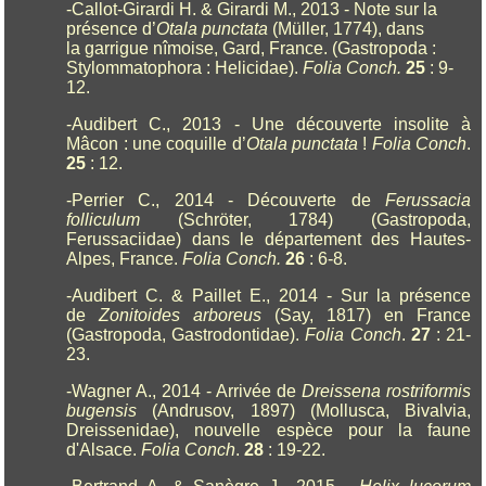
-Callot-Girardi H. & Girardi M., 2013 - Note sur la
présence d’
Otala punctata
(Müller, 1774), dans
la garrigue nîmoise, Gard, France. (Gastropoda :
Stylommatophora : Helicidae).
Folia Conch.
25
: 9-
12.
-Audibert C., 2013 - Une découverte insolite à
Mâcon : une coquille d’
Otala punctata
!
Folia Conch
.
25
: 12.
-Perrier C., 2014 - Découverte de
Ferussacia
folliculum
(Schröter, 1784) (Gastropoda,
Ferussaciidae) dans le département des Hautes-
Alpes, France.
Folia Conch.
26
: 6-8.
-Audibert C. & Paillet E., 2014 - Sur la présence
de
Zonitoides arboreus
(Say, 1817) en France
(Gastropoda, Gastrodontidae).
Folia Conch
.
27
: 21-
23.
-Wagner A., 2014 - Arrivée de
Dreissena rostriformis
bugensis
(Andrusov, 1897) (Mollusca, Bivalvia,
Dreissenidae), nouvelle espèce pour la faune
d'Alsace.
Folia
Conch
.
28
: 19-22.