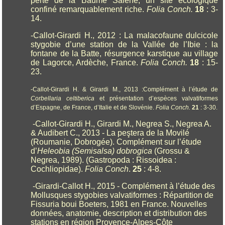
perte de la Baume Salène, un site écologique
confiné remarquablement riche.
Folia Conch.
18
: 3-
14.
-Callot-Girardi H., 2012 : La malacofaune dulcicole
stygobie d’une station de la Vallée de l’Ibie : la
fontane de la Batte, résurgence karstique au village
de Lagorce, Ardèche, France.
Folia Conch.
18
: 15-
23.
-Callot-Girardi H. & Girardi M., 2013 :Complément à l’étude de
Corbellaria celtiberica
et présentation d’espèces valvatiformes
d’Espagne, de France, d’Italie et de Slovénie.
Folia Conch.
21
: 3-30.
-Callot-Girardi H., Girardi M., Negrea S., Negrea A.
& Audibert C., 2013 - La peştera de la Movilé
(Roumanie, Dobrogée). Complément sur l’étude
d’
Heleobia (Semisalsa) dobrogica
(Grossu &
Negrea, 1989). (Gastropoda : Rissoidea :
Cochliopidae).
Folia Conch
.
25
: 4-8.
-Girardi-Callot H., 2015 - Complément à l’étude des
Mollusques stygobies valvatiformes : Répartition de
Fissuria boui Boeters, 1981 en France. Nouvelles
données, anatomie, description et distribution des
stations en région Provence-Alpes-Côte