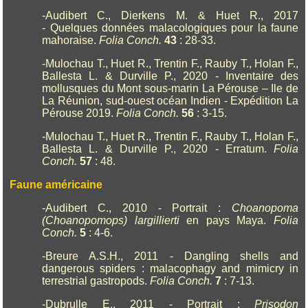
-Audibert C., Dierkens M. & Huet R., 2017
- Quelques données malacologiques pour la faune
mahoraise.
Folia Conch.
43
: 28-33.
-Mulochau T., Huet R., Trentin F., Rauby T., Holan F.,
Ballesta L. & Durville P., 2020 - Inventaire des
mollusques du Mont sous-marin La Pérouse – Ile de
La Réunion, sud-ouest océan Indien - Expédition La
Pérouse 2019.
Folia Conch.
56
: 3-15.
-Mulochau T., Huet R., Trentin F., Rauby T., Holan F.,
Ballesta L. & Durville P., 2020 - Erratum.
Folia
Conch.
57
: 48.
Faune américaine
-Audibert C., 2010 - Portrait :
Choanopoma
(Choanopomops) largillierti
en pays Maya.
Folia
Conch.
5
: 4-6.
-Breure A.S.H., 2011 - Dangling shells and
dangerous spiders : malacophagy and mimicry in
terrestrial gastropods.
Folia Conch.
7
: 7-13.
-Dubrulle E., 2011 - Portrait :
Prisodon