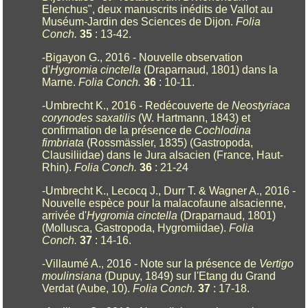
Elenchus", deux manuscrits inédits de Vallot au
Muséum-Jardin des Sciences de Dijon.
Folia
Conch.
35
: 13-42.
-Bigayon G., 2016 - Nouvelle observation
d'
Hygromia cinctella
(Draparnaud, 1801) dans la
Marne.
Folia Conch.
36
: 10-11.
-Umbrecht K., 2016 - Redécouverte de
Neostyriaca
corynodes saxatilis
(W. Hartmann, 1843) et
confirmation de la présence de
Cochlodina
fimbriata
(Rossmässler, 1835) (Gastropoda,
Clausiliidae) dans le Jura alsacien (France, Haut-
Rhin).
Folia Conch.
36
: 21-24
-Umbrecht K., Lecocq J., Durr T. & Wagner A., 2016 -
Nouvelle espèce pour la malacofaune alsacienne,
arrivée d'
Hygromia cinctella
(Draparnaud, 1801)
(Mollusca, Gastropoda, Hygromiidae).
Folia
Conch.
37
: 14-16.
-Villaumé A., 2016 - Note sur la présence de
Vertigo
moulinsiana
(Dupuy, 1849) sur l'Etang du Grand
Verdat (Aube, 10).
Folia Conch.
37
: 17-18.