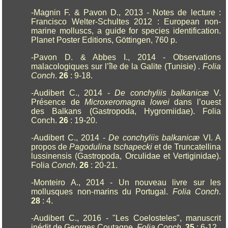
-Magnin F. & Pavon D., 2013 - Notes de lecture :
Francisco Welter-Schultes 2012 : European non-
marine molluscs, a guide for species identification.
Planet Poster Editions, Göttingen, 760 p.
-Pavon D. & Abbes I., 2014 - Observations
malacologiques sur l’île de la Galite (Tunisie) .
Folia
Conch
.
26
: 9-18.
-Audibert C., 2014 -
De conchyliis balkanicæ
V.
Présence de
Microxeromagna lowei
dans l’ouest
des Balkans (Gastropoda, Hygromiidae). Folia
Conch.
26
: 19-20.
-Audibert C., 2014 -
De conchyliis balkanicæ
VI. A
propos de
Pagodulina tschapecki
et de Truncatellina
lussinensis (Gastropoda, Orculidae et Vertiginidae).
Folia
Conch
.
26
: 20-21.
-Monteiro A., 2014 - Un nouveau livre sur les
mollusques non-marins du Portugal.
Folia Conch
.
28
: 4.
-Audibert C., 2016 - "Les Coelosteles", manuscrit
inédit de Georges Coutagne.
Folia Conch.
35
: 6-12.