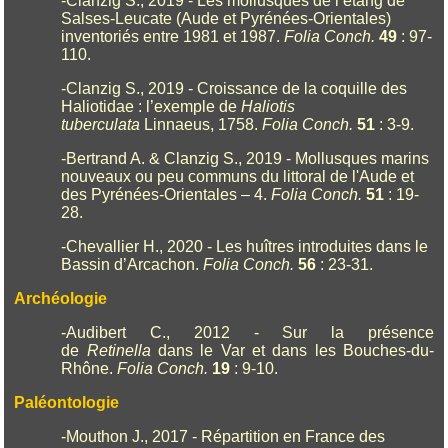
-Clanzig S., 2019 - Les mollusques de l’étang de
Salses-Leucate (Aude et Pyrénées-Orientales)
inventoriés entre 1981 et 1987.
Folia Conch.
49
: 97-
110.
-Clanzig S., 2019 - Croissance de la coquille des
Haliotidae : l’exemple de
Haliotis
tuberculata
Linnaeus, 1758.
Folia Conch.
51
: 3-9.
-Bertrand A. & Clanzig S., 2019 - Mollusques marins
nouveaux ou peu communs du littoral de l'Aude et
des Pyrénées-Orientales – 4.
Folia Conch.
51
: 19-
28.
-Chevallier H., 2020 - Les huîtres introduites dans le
Bassin d’Arcachon.
Folia Conch.
56
: 23-31.
Archéologie
-Audibert C., 2012 - Sur la présence
de
Retinella
dans le Var et dans les Bouches-du-
Rhône.
Folia Conch.
19
: 9-10.
Paléontologie
-Mouthon J., 2017 - Répartition en France des