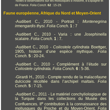
-Notes d’observations sur les mollusques d’Andorre, d’Espagne et
de France.
Folia Conch.
62
: 15-29.
Faune européenne, Afrique du Nord et Moyen-Orient
-Audibert C., 2010 - Portrait :
Montenegrina
irmengardis thysi.
Folia Conch.
1
: 7
-Audibert C., 2010 - Varia : une
Josephinella
scalaire.
Folia Conch.
1
: 7.
-Audibert C., 2010 -
Coilostele cylindrata
Boettger,
1905, histoire d’une espèce mythique.
Folia
Conch.
5
: 20-24.
-Audibert C., 2010 - Complément à l’étude sur
Coilostele cylindrata.
Folia Conch.
6
: 5-36.
-Girardi H., 2010 - Compte rendu de la malacofaune
dulcicole récoltée dans l’archipel maltais.
Folia
Conch.
5
: 7-15.
-Audibert C., 2011 - Le matériel conchyliologique de
la Turquie dans les collections du Musée des
e
Confluences. II
contribution à la connaissance des
mollusques du Proche et du Moyen-Orient.
Folia