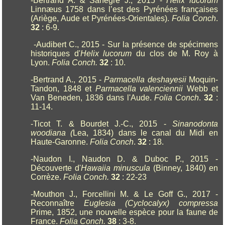
-Bertrand A. & Sanègre J., 2015 -
Helix lucorum
Linnæus 1758 dans l’est des Pyrénées françaises
(Ariège, Aude et Pyrénées-Orientales).
Folia Conch
.
32
: 6-9.
-Audibert C., 2015 - Sur la présence de spécimens
historiques d'
Helix lucorum
du clos de M. Roy à
Lyon.
Folia Conch.
32
: 10.
-Bertrand A., 2015 -
Parmacella deshayesii
Moquin-
Tandon, 1848 et
Parmacella valenciennii
Webb et
Van Beneden, 1836 dans l'Aude.
Folia Conch
.
32
:
11-14.
-Ticot T. & Bourdet J.-C., 2015 -
Sinanodonta
woodiana (
Lea, 1834) dans le canal du Midi en
Haute-Garonne.
Folia Conch
.
32
: 18.
-
Naudon I., Naudon D. & Duboc P., 2015 -
Découverte d'
Hawaiia minuscula
(Binney, 1840) en
Corrèze.
Folia Conch.
32
: 22-23
-Mouthon J., Forcellini M. & Le Goff G., 2017 -
Reconnaître
Euglesia (Cyclocalyx) compressa
Prime, 1852, une nouvelle espèce pour la faune de
France.
Folia Conch.
38
: 3-8.