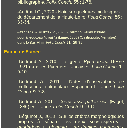
bibliographie.
Folia Conch.
55
: 1-76.
-Audibert C., 2020 - Note sur quelques mollusques
du département de la Haute-Loire.
Folia Conch.
56
:
33-34.
-Wagner A. & Mistrzak M., 2021 - Deux nouvelles stations
pour
Theodoxus fluviatilis
(Linné, 1758) (Gastropoda, Neritidae)
dans le Bas-Rhin.
Folia Conch.
61
: 29-31
Faune de France
-Bertrand A., 2010 - Le genre
Pyrenaearia
Hesse
1921 dans les Pyrénées françaises.
Folia Conch.
1
:
9-10.
-Bertrand A., 2011 - Notes d'observations de
mollusques continentaux. Espagne et France.
Folia
Conch.
9
: 7-8.
-Bertrand A., 2011 -
Xerocrassa pallaresica
(Fagot,
1886) en France.
Folia Conch.
9
: 9-10.
-Béguinot J., 2013 - Sur les critères morphologiques
propres à séparer les deux sous-espèces -
quadridens
et
elongata - de Jaminia quadridens.