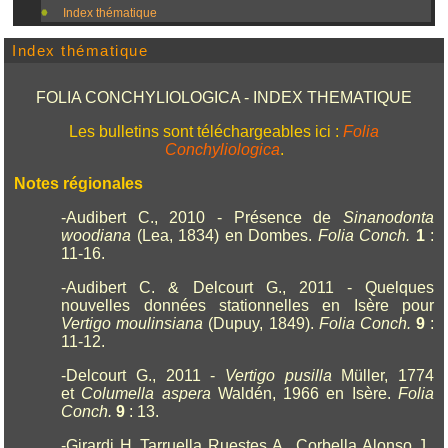
Index thématique
Index thématique
FOLIA CONCHYLIOLOGICA - INDEX THEMATIQUE
Les bulletins sont téléchargeables ici :
Folia
Conchyliologica
.
Notes régionales
-Audibert C., 2010 - Présence de
Sinanodonta
woodiana
(Lea, 1834) en Dombes.
Folia Conch.
1
:
11-16.
-Audibert C. & Delcourt G., 2011 - Quelques
nouvelles données stationnelles en Isère pour
Vertigo moulinsiana
(Dupuy, 1849).
Folia Conch.
9
:
11-12.
-Delcourt G., 2011 -
Vertigo pusilla
Müller, 1774
et
Columella aspera
Waldén, 1966 en Isère.
Folia
Conch.
9
: 13.
-Girardi H.,Tarruella Ruestes A., Corbella Alonso J.,