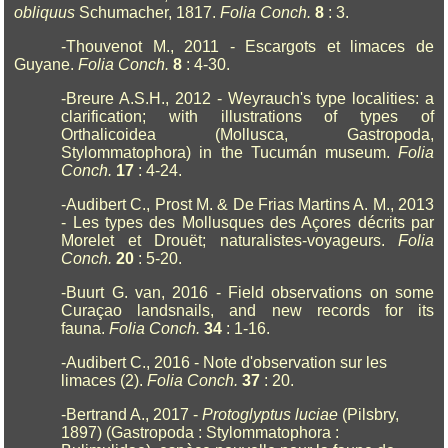
obliquus
Schumacher, 1817.
Folia Conch.
8
: 3.
-Thouvenot M., 2011 - Escargots et limaces de
Guyane.
Folia Conch.
8
: 4-30.
-Breure A.S.H., 2012 - Weyrauch's type localities: a
clarification; with illustrations of types of
Orthalicoidea (Mollusca, Gastropoda,
Stylommatophora) in the Tucumán museum.
Folia
Conch.
17
: 4-24.
-Audibert C., Prost M. & De Frias Martins A. M., 2013
- Les types des Mollusques des Açores décrits par
Morelet et Drouët; naturalistes-voyageurs.
Folia
Conch.
20
: 5-20.
-Buurt G. van, 2016 - Field observations on some
Curaçao landsnails, and new records for its
fauna.
Folia Conch.
34
: 1-16.
-Audibert C., 2016 - Note d'observation sur les
limaces (2).
Folia Conch.
37
: 20.
-Bertrand A., 2017 -
Protoglyptus luciae
(Pilsbry,
1897) (Gastropoda : Stylommatophora :