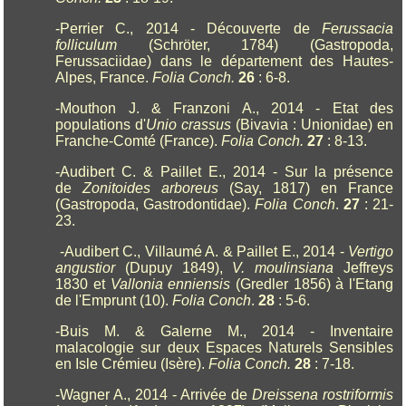
-Perrier C., 2014 - Découverte de
Ferussacia
folliculum
(Schröter, 1784) (Gastropoda,
Ferussaciidae) dans le département des Hautes-
Alpes, France.
Folia Conch.
26
: 6-8.
-Mouthon J. & Franzoni A., 2014 - Etat des
populations d'
Unio crassus
(Bivavia : Unionidae) en
Franche-Comté (France).
Folia Conch.
27
: 8-13.
-Audibert C. & Paillet E., 2014 - Sur la présence
de
Zonitoides arboreus
(Say, 1817) en France
(Gastropoda, Gastrodontidae).
Folia Conch
.
27
: 21-
23.
-Audibert C., Villaumé A. & Paillet E., 2014 -
Vertigo
angustior
(Dupuy 1849),
V. moulinsiana
Jeffreys
1830 et
Vallonia enniensis
(Gredler 1856) à l'Etang
de l'Emprunt (10).
Folia Conch
.
28
: 5-6.
-Buis M. & Galerne M., 2014 - Inventaire
malacologie sur deux Espaces Naturels Sensibles
en Isle Crémieu (Isère).
Folia Conch.
28
: 7-18.
-Wagner A., 2014 - Arrivée de
Dreissena rostriformis