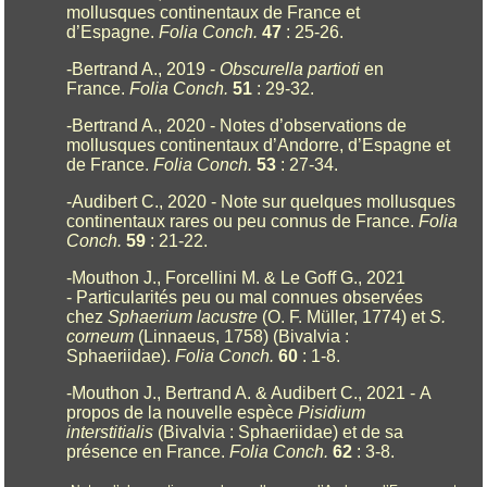
mollusques continentaux de France et
d’Espagne.
Folia Conch.
47
: 25-26.
-Bertrand A., 2019 -
Obscurella partioti
en
France.
Folia Conch.
51
: 29-32.
-Bertrand A., 2020 - Notes d’observations de
mollusques continentaux d’Andorre, d’Espagne et
de France.
Folia Conch.
53
: 27-34.
-Audibert C., 2020 - Note sur quelques mollusques
continentaux rares ou peu connus de France.
Folia
Conch.
59
: 21-22.
-Mouthon J., Forcellini M. & Le Goff G., 2021
- Particularités peu ou mal connues observées
chez
Sphaerium lacustre
(O. F. Müller, 1774) et
S.
corneum
(Linnaeus, 1758) (Bivalvia :
Sphaeriidae).
Folia Conch.
60
: 1-8.
-Mouthon J., Bertrand A. & Audibert C., 2021 - A
propos de la nouvelle espèce
Pisidium
interstitialis
(Bivalvia : Sphaeriidae) et de sa
présence en France.
Folia Conch.
62
: 3-8.