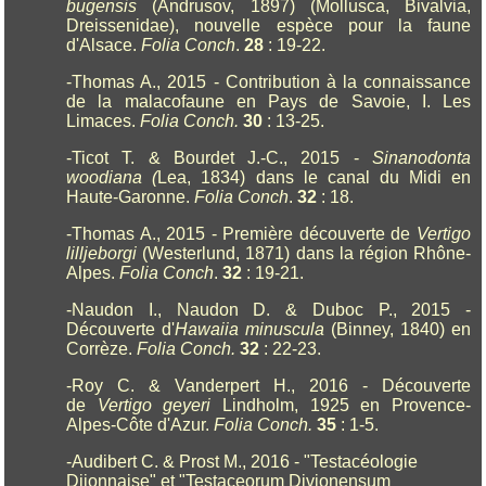
bugensis
(Andrusov, 1897) (Mollusca, Bivalvia,
Dreissenidae), nouvelle espèce pour la faune
d'Alsace.
Folia
Conch
.
28
: 19-22.
-Thomas A., 2015 - Contribution à la connaissance
de la malacofaune en Pays de Savoie, I. Les
Limaces.
Folia Conch.
30
: 13-25.
-Ticot T. & Bourdet J.-C., 2015 -
Sinanodonta
woodiana (
Lea, 1834) dans le canal du Midi en
Haute-Garonne.
Folia Conch
.
32
: 18.
-Thomas A., 2015 - Première découverte de
Vertigo
lilljeborgi
(Westerlund, 1871) dans la région Rhône-
Alpes.
Folia Conch
.
32
: 19-21.
-Naudon I., Naudon D. & Duboc P., 2015 -
Découverte d'
Hawaiia minuscula
(Binney, 1840) en
Corrèze.
Folia Conch.
32
: 22-23.
-Roy C. & Vanderpert H., 2016 - Découverte
de
Vertigo geyeri
Lindholm, 1925 en Provence-
Alpes-Côte d'Azur.
Folia Conch.
35
: 1-5.
-Audibert C. & Prost M., 2016 - "Testacéologie
Dijonnaise" et "Testaceorum Divionensum