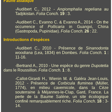
Faune asiatique
-Audibert C., 2012 -
Angiomphalia regeliana
au
Tadjikistan.
Folia Conch.
19
: 3.
-Audibert C., Evanno C. & Evanno A., 2014 - On the
occurrence of
Pollicaria
in Guangxi, China
(Gastropoda, Pupinidae).
Folia Conch.
26
: 22.
Introductions d’espèces
-Audibert C., 2010 - Présence de
Sinanodonta
woodiana
(Lea, 1834) en Dombes.
Folia Conch.
1
:
11-16.
-Bertrand A., 2010 - Une espèce du genre
Dupotetia
dans le Roussillon.
Folia Conch.
1
: 8.
-Callot-Girardi H., Wienin M. & Galéra Jean-Louis,
2012 - Présence de
Corbicula fluminea
(Müller,
1774), en milieu cavernicole, dans la Cèze
souterraine à Méjannes-le-Clap, Gard, France. La
perte de la Baume Salène, un site écologique
confiné remarquablement riche.
Folia Conch.
18
: 3-
14.