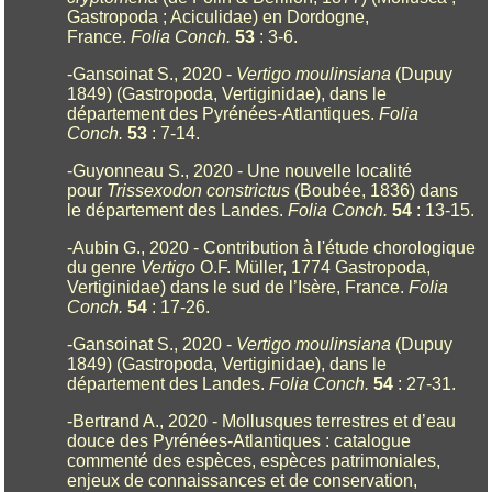
Gastropoda ; Aciculidae) en Dordogne,
France.
Folia Conch.
53
: 3-6.
-Gansoinat S., 2020 -
Vertigo moulinsiana
(Dupuy
1849) (Gastropoda, Vertiginidae), dans le
département des Pyrénées-Atlantiques.
Folia
Conch.
53
: 7-14.
-Guyonneau S., 2020 - Une nouvelle localité
pour
Trissexodon constrictus
(Boubée, 1836) dans
le département des Landes.
Folia Conch.
54
: 13-15.
-Aubin G., 2020 - Contribution à l'étude chorologique
du genre
Vertigo
O.F. Müller, 1774 Gastropoda,
Vertiginidae) dans le sud de l’Isère, France.
Folia
Conch.
54
: 17-26.
-Gansoinat S., 2020 -
Vertigo moulinsiana
(Dupuy
1849) (Gastropoda, Vertiginidae), dans le
département des Landes.
Folia Conch.
54
: 27-31.
-Bertrand A., 2020 - Mollusques terrestres et d’eau
douce des Pyrénées-Atlantiques : catalogue
commenté des espèces, espèces patrimoniales,
enjeux de connaissances et de conservation,