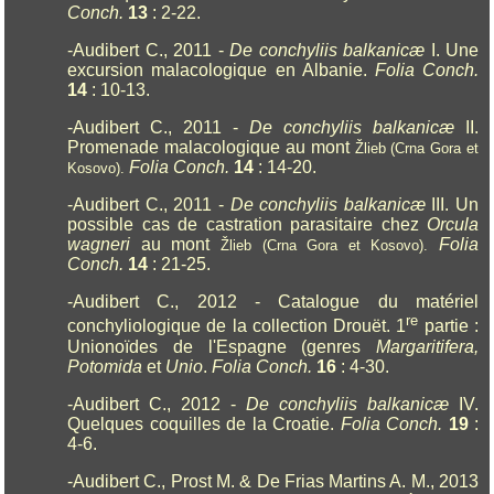
Conch.
13
: 2-22.
-Audibert C., 2011 -
De conchyliis balkanicæ
I. Une
excursion malacologique en Albanie.
Folia Conch.
14
: 10-13.
-Audibert C., 2011 -
De conchyliis balkanicæ
II.
Promenade malacologique au mont
Žlieb (Crna Gora et
Folia Conch.
14
: 14-20.
Kosovo).
-Audibert C., 2011 -
De conchyliis balkanicæ
III. Un
possible cas de castration parasitaire chez
Orcula
wagneri
au mont
Folia
Žlieb (Crna Gora et Kosovo).
Conch.
14
: 21-25.
-Audibert C., 2012 - Catalogue du matériel
re
conchyliologique de la collection Drouët. 1
partie :
Unionoïdes de l'Espagne (genres
Margaritifera,
Potomida
et
Unio
.
Folia Conch.
16
: 4-30.
-Audibert C., 2012 -
De conchyliis balkanicæ
IV.
Quelques coquilles de la Croatie.
Folia Conch.
19
:
4-6.
-Audibert C., Prost M. & De Frias Martins A. M., 2013