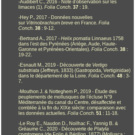
-Audibert C., 2016 - Note d'observation sur les
limaces (1).
Folia Conch.
37
: 19.
-Hey P., 2017 - Données nouvelles
sur
Vitrinobrachium breve
en France.
Folia
Conch.
38
: 9-12.
-Bertrand A., 2017 -
Helix pomatia
Linnaeus 1758
dans l'est des Pyrénées (Ariège, Aude, Haute-
Garonne et Pyrénées-Orientales).
Folia Conch.
38
:
19-22.
-Esnault M., 2019 - Découverte de
Vertigo
substriata
(Jeffreys, 1833) (Gastropoda, Vertiginidae)
dans le département de la Loire.
Folia Conch.
48
: 3-
7.
-Mouthon J. & Notteghem P., 2019 - Étude des
peuplements de mollusques de l'écluse N°9
Méditerranée du canal du Centre, désaffectée et
comblée à la fin du XIXe siècle: comparaison avec
les données actuelles.
Folia Conch.
51
: 11-18.
-Le Roy E., Naudon D., Noilhac F., Yannig B. &
Gréaume C., 2020 - Découverte de
Platyla
cryptomena
(de Folin & Bérillon, 1877) (Mollusca ;