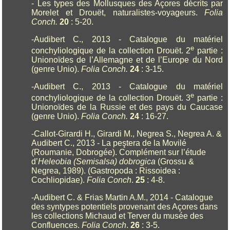
- Les types des Mollusques des Açores décrits par
Morelet et Drouët, naturalistes-voyageurs.
Folia
Conch.
20
: 5-20.
-Audibert C., 2013 - Catalogue du matériel
e
conchyliologique de la collection Drouët. 2
partie :
Unionoïdes de l’Allemagne et de l’Europe du Nord
(genre Unio).
Folia Conch.
24
: 3-15.
-Audibert C., 2013 - Catalogue du matériel
e
conchyliologique de la collection Drouët. 3
partie :
Unionoïdes de la Russie et des pays du Caucase
(genre Unio).
Folia Conch.
24
: 16-27.
-Callot-Girardi H., Girardi M., Negrea S., Negrea A. &
Audibert C., 2013 - La peştera de la Movilé
(Roumanie, Dobrogée). Complément sur l’étude
d’
Heleobia (Semisalsa) dobrogica
(Grossu &
Negrea, 1989). (Gastropoda : Rissoidea :
Cochliopidae).
Folia Conch
.
25
: 4-8.
-Audibert C. & Frias Martin A.M., 2014 - Catalogue
des syntypes potentiels provenant des Açores dans
les collections Michaud et Terver du musée des
Confluences.
Folia Conch
.
26
: 3-5.