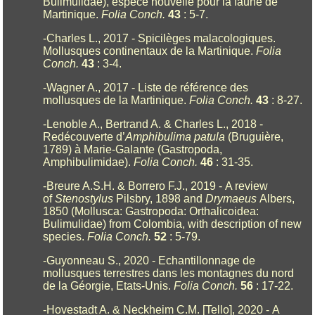
Bulimulidae), espèce nouvelle pour la faune de
Martinique.
Folia Conch.
43
: 5-7.
-Charles L., 2017 - Spicilèges malacologiques.
Mollusques continentaux de la Martinique.
Folia
Conch.
43
: 3-4.
-Wagner A., 2017 - Liste de référence des
mollusques de la Martinique.
Folia Conch.
43
: 8-27.
-Lenoble A., Bertrand A. & Charles L., 2018 -
Redécouverte d’
Amphibulima patula
(Bruguière,
1789) à Marie-Galante (Gastropoda,
Amphibulimidae).
Folia Conch.
46
: 31-35.
-Breure A.S.H. & Borrero F.J., 2019 - A review
of
Stenostylus
Pilsbry, 1898 and
Drymaeus
Albers,
1850 (Mollusca: Gastropoda: Orthalicoidea:
Bulimulidae) from Colombia, with description of new
species.
Folia Conch.
52
: 5-79.
-Guyonneau S., 2020 - Echantillonnage de
mollusques terrestres dans les montagnes du nord
de la Géorgie, Etats-Unis.
Folia Conch.
56
: 17-22.
-Hovestadt A. & Neckheim C.M. [Tello], 2020 - A