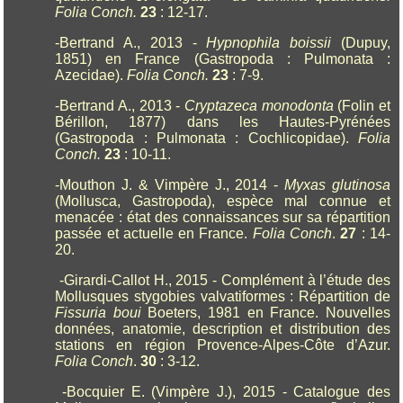
Folia Conch.
23
: 12-17.
-Bertrand A., 2013 -
Hypnophila boissii
(Dupuy,
1851) en France (Gastropoda : Pulmonata :
Azecidae).
Folia Conch.
23
: 7-9.
-Bertrand A., 2013 -
Cryptazeca monodonta
(Folin et
Bérillon, 1877) dans les Hautes-Pyrénées
(Gastropoda : Pulmonata : Cochlicopidae).
Folia
Conch.
23
: 10-11.
-Mouthon J. & Vimpère J., 2014 -
Myxas glutinosa
(Mollusca, Gastropoda), espèce mal connue et
menacée : état des connaissances sur sa répartition
passée et actuelle en France.
Folia Conch
.
27
: 14-
20.
-Girardi-Callot H., 2015 - Complément à l’étude des
Mollusques stygobies valvatiformes : Répartition de
Fissuria boui
Boeters, 1981 en France. Nouvelles
données, anatomie, description et distribution des
stations en région Provence-Alpes-Côte d’Azur.
Folia Conch
.
30
: 3-12.
-Bocquier E. (Vimpère J.), 2015 - Catalogue des