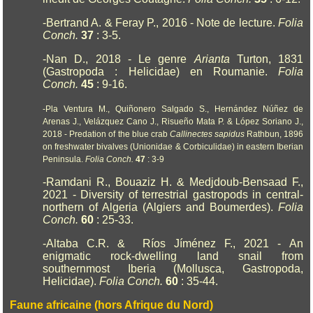
-Bertrand A. & Feray P., 2016 - Note de lecture.
Folia
Conch.
37
: 3-5.
-Nan D., 2018 - Le genre
Arianta
Turton, 1831
(Gastropoda : Helicidae) en Roumanie.
Folia
Conch.
45
: 9-16.
-Pla Ventura M., Quiñonero Salgado S., Hernández Núñez de
Arenas J., Velázquez Cano J., Risueño Mata P. & López Soriano J.,
2018 - Predation of the blue crab
Callinectes sapidus
Rathbun, 1896
on freshwater bivalves (Unionidae & Corbiculidae) in eastern Iberian
Peninsula.
Folia Conch.
47
: 3-9
-Ramdani R., Bouaziz H. & Medjdoub-Bensaad F.,
2021 - Diversity of terrestrial gastropods in central-
northern of Algeria (Algiers and Boumerdes).
Folia
Conch.
60
: 25-33.
-Altaba C.R. & Ríos Jíménez F., 2021 - An
enigmatic rock-dwelling land snail from
southernmost Iberia (Mollusca, Gastropoda,
Helicidae).
Folia Conch.
60
: 35-44.
Faune africaine (hors Afrique du Nord)