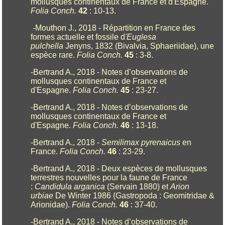
mollusques continentaux de France et d'Espagne.
Folia Conch.
42
: 10-13.
-Mouthon J., 2018 - Répartition en France des
formes actuelle et fossile d
'Euglesa
pulchella
Jenyns, 1832 (Bivalvia, Sphaeriidae), une
espèce rare.
Folia Conch.
45
: 3-8.
-Bertrand A., 2018 - Notes d’observations de
mollusques continentaux de France et
d'Espagne.
Folia Conch.
45
: 23-27.
-Bertrand A., 2018 - Notes d’observations de
mollusques continentaux de France et
d'Espagne.
Folia Conch.
46
: 13-18.
-Bertrand A., 2018 -
Semilimax pyrenaicus
en
France.
Folia Conch.
46
: 23-29.
-Bertrand A., 2018 - Deux espèces de mollusques
terrestres nouvelles pour la faune de France
:
Candidula arganica
(Servain 1880) et
Arion
urbiae
De Winter 1986 (Gastropoda : Geomitridae &
Arionidae).
Folia Conch.
46
: 37-40.
-Bertrand A., 2018 - Notes d’observations de