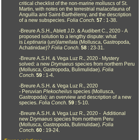
critical checklist of the non-marine molluscs of St.
Martin, with notes on the terrestrial malacofauna of
Anguilla and Saint-Barthélemy, and the description
of a new subspecies.
Folia Conch.
57
: 1-38.
-Breure A.S.H., Ablett J.D. & Audibert C., 2020 - A
proposed solution to a lengthy dispute: what
is
Leptinaria
(
uni
)
lamellata
(Mollusca, Gastropoda,
Achatinidae)?
Folia Conch.
58
: 23-31.
-Breure A.S.H. & Vega Luz R., 2020 - Mystery
solved: a new
Drymaeus
species from northern Peru
(Mollusca, Gastropoda, Bulimulidae).
Folia
Conch.
59
: 1-4.
-Breure A.S.H. & Vega Luz R., 2020
- Peruvian
Plekocheilus
species (Mollusca,
Gastropoda): an overview and description of a new
species.
Folia Conch.
59
: 5-10.
-Breure A.S.H. & Vega Luz R., 2020 - Additional
new
Drymaeus
species from northern Peru
(Mollusca, Gastropoda, Bulimulidae).
Folia
Conch.
60
: 19-24.