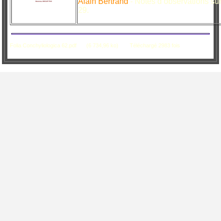
Alain Bertrand
- Notes d’observations su
29.
Folia Conchyliologica 62.pdf
(6 734,96 ko)
Téléchargé 2983 fois