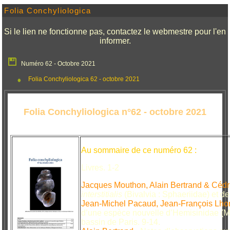
Folia Conchyliologica
Si le lien ne fonctionne pas, contactez le webmestre pour l'en
informer.
Numéro 62 - Octobre 2021
Folia Conchyliologica 62 - octobre 2021
Folia Conchyliologica n°62 - octobre 2021
Au sommaire de ce numéro 62 :
Livres. 1-2
Jacques Mouthon, Alain Bertrand & Cédri
interstitialis
(Bivalvia : Sphaeriidae) et d
Jean-Michel Pacaud, Jean-François Lh
d’une espèce nouvelle d’Hemisinidae (Mo
bassin de Paris. 9-14.