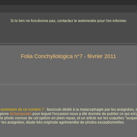
Si le lien ne fonctionne pas, contactez le webmestre pour l'en informer.
Folia Conchyliologica n°7 - février 2011
 sommaire de ce numéro 7 :
fascicule dédié à la malacophagie par les araignées, 
 genre
Ischyropsalis
pour lequel l'occasion nous a été donnée de publier ce qui est
lle photo connue de cet opilion en plein repas, et un article sur les coquilles "sus
r les araignées, étude très originale agrémentée de photos exceptionnelles.