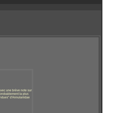
avec une brève note sur
 probablement la plus
pendues" d'Annulariidae