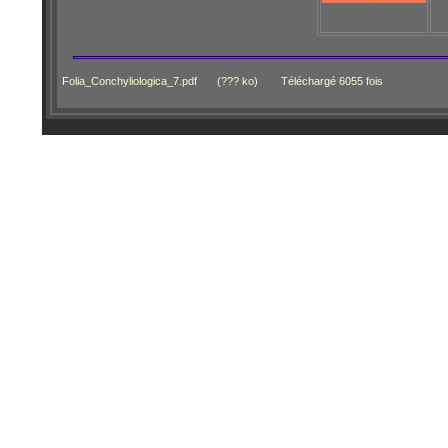
Folia_Conchyliologica_7.pdf
(??? ko)
Téléchargé 6055 fois