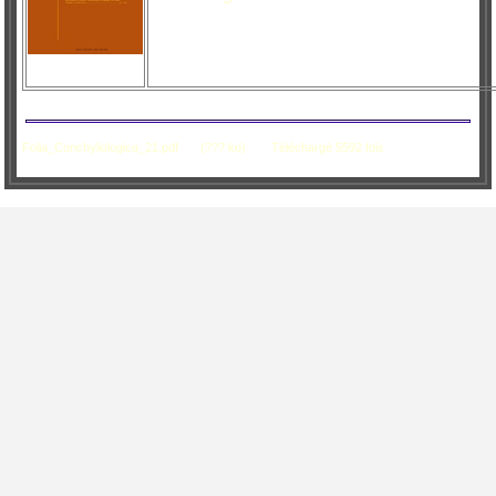
Folia_Conchyliologica_21.pdf
(??? ko)
Téléchargé 5592 fois