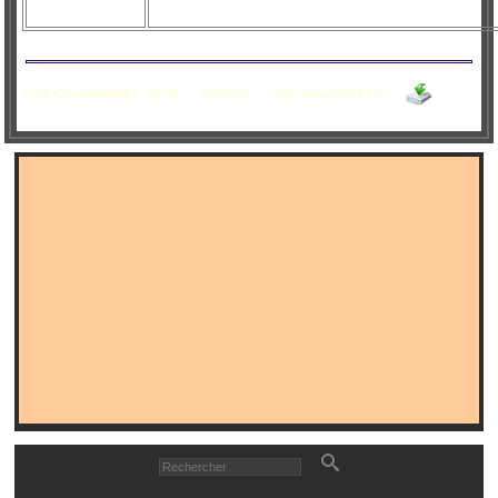
Folia_Conchyliologica_24.pdf
(??? ko)
Téléchargé 5635 fois