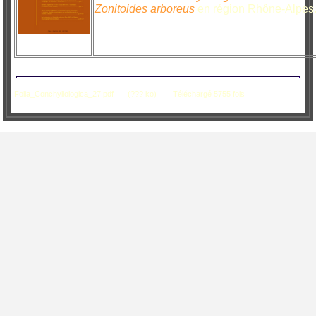
Zonitoides arboreus
en région Rhône-Alpes
Folia_Conchyliologica_27.pdf
(??? ko)
Téléchargé 5755 fois