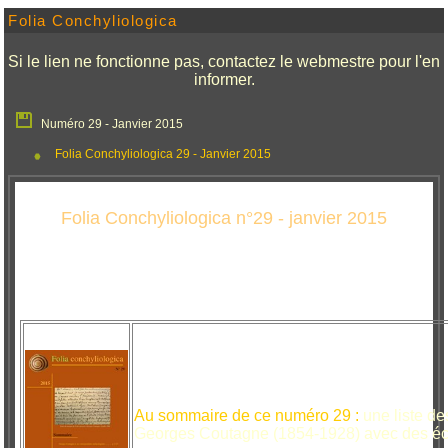
Folia Conchyliologica
Si le lien ne fonctionne pas, contactez le webmestre pour l'en
informer.
Numéro 29 - Janvier 2015
Folia Conchyliologica 29 - Janvier 2015
Folia Conchyliologica n°29 - janvier 2015
Au sommaire de ce numéro 29 :
une liste de
Georges Coutagne (1854-1928) avec des écha