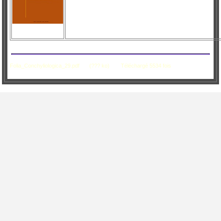
Folia_Conchyliologica_29.pdf
(??? ko)
Téléchargé 5534 fois