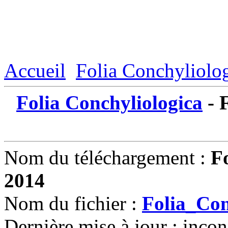
Accueil
Folia Conchyliolo
Folia Conchyliologica
- 
Nom du téléchargement :
F
2014
Nom du fichier :
Folia_Con
Dernière mise à jour : inco